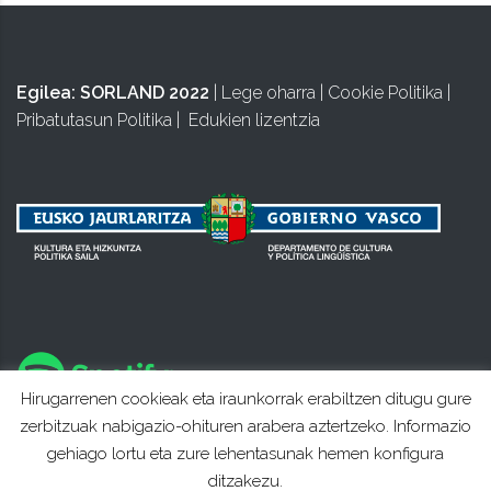
Egilea:
SORLAND 2022
|
Lege oharra
|
Cookie Politika
|
Pribatutasun Politika
|
Edukien lizentzia
Hirugarrenen cookieak eta iraunkorrak erabiltzen ditugu gure
zerbitzuak nabigazio-ohituren arabera aztertzeko. Informazio
gehiago lortu eta zure lehentasunak hemen konfigura
ditzakezu.