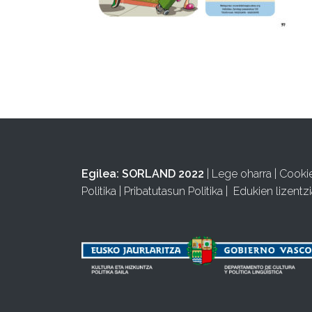
Egilea:
SORLAND 2022
|
Lege oharra
|
Cooki
Politika
|
Pribatutasun Politika
|
Edukien lizentzi