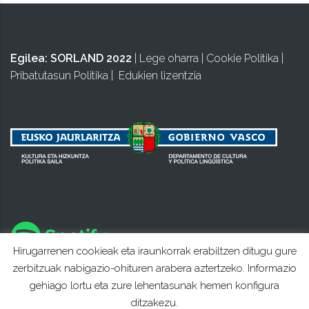
Egilea:
SORLAND 2022
|
Lege oharra
|
Cookie Politika
|
Pribatutasun Politika
|
Edukien lizentzia
Hirugarrenen cookieak eta iraunkorrak erabiltzen ditugu gure
zerbitzuak nabigazio-ohituren arabera aztertzeko. Informazio
gehiago lortu eta zure lehentasunak hemen konfigura
ditzakezu.