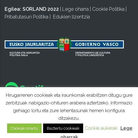
Egilea:
SORLAND 2022
|
Lege oharra
|
Cookie Politika
|
Pribatutasun Politika
|
Edukien lizentzia
Hirugarrenen cookieak eta iraunkorrak erabiltzen ditugu gure
zerbitzuak nabigazio-ohituren arabera aztertzeko. Informazio
gehiago lortu eta zure lehentasunak hemen konfigura
ditzakezu.
Cookie aukerak
Lege
Cookiak onartu
Baztertu cookieak
oharrak