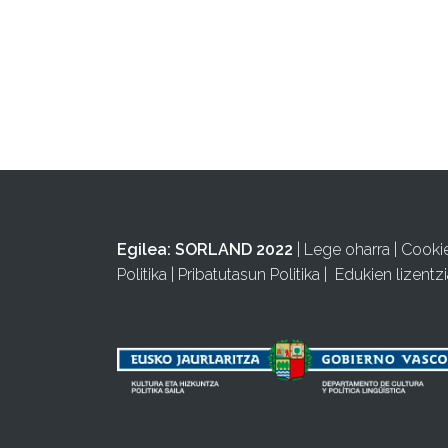
Egilea:
SORLAND 2022
|
Lege oharra
|
Cooki
Politika
|
Pribatutasun Politika
|
Edukien lizentzi