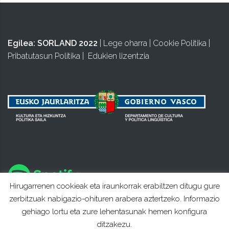
Egilea:
SORLAND 2022
|
Lege oharra
|
Cookie Politika
|
Pribatutasun Politika
|
Edukien lizentzia
Hirugarrenen cookieak eta iraunkorrak erabiltzen ditugu gure
zerbitzuak nabigazio-ohituren arabera aztertzeko. Informazio
gehiago lortu eta zure lehentasunak hemen konfigura
ditzakezu.