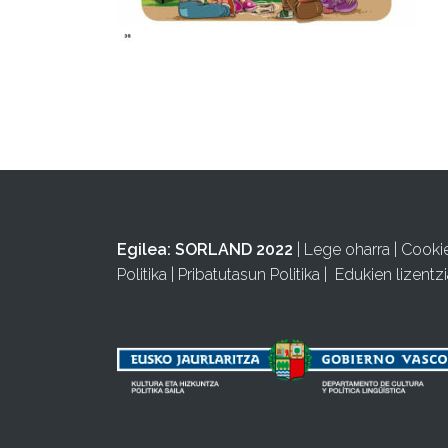
Egilea:
SORLAND 2022
|
Lege oharra
|
Cooki
Politika
|
Pribatutasun Politika
|
Edukien lizentzi