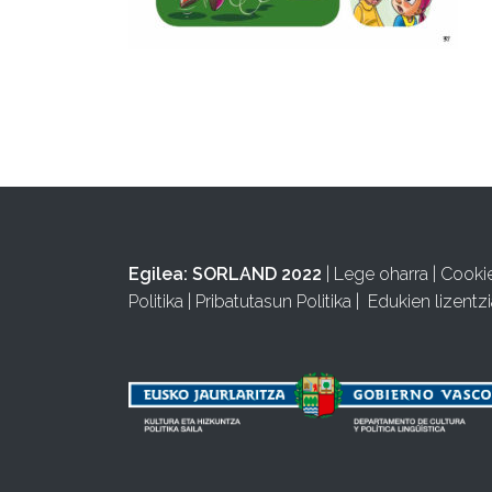
Egilea:
SORLAND 2022
|
Lege oharra
|
Cooki
Politika
|
Pribatutasun Politika
|
Edukien lizentzi