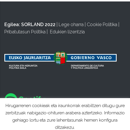
Egilea:
SORLAND 2022
|
Lege oharra
|
Cookie Politika
|
Pribatutasun Politika
|
Edukien lizentzia
Hirugarrenen cookieak eta iraunkorrak erabiltzen ditugu gure
zerbitzuak nabigazio-ohituren arabera aztertzeko. Informazio
gehiago lortu eta zure lehentasunak hemen konfigura
ditzakezu.