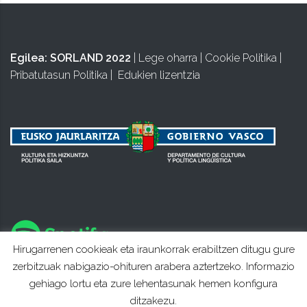
Egilea:
SORLAND 2022
|
Lege oharra
|
Cookie Politika
|
Pribatutasun Politika
|
Edukien lizentzia
Hirugarrenen cookieak eta iraunkorrak erabiltzen ditugu gure
zerbitzuak nabigazio-ohituren arabera aztertzeko. Informazio
gehiago lortu eta zure lehentasunak hemen konfigura
ditzakezu.