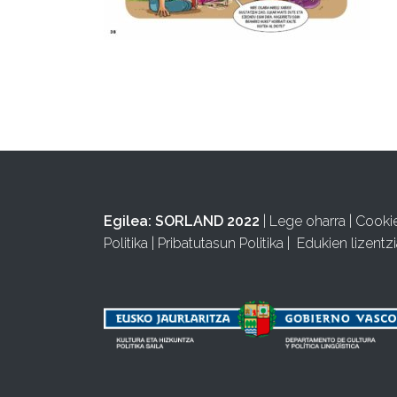
Egilea:
SORLAND 2022
|
Lege oharra
|
Cooki
Politika
|
Pribatutasun Politika
|
Edukien lizentzi