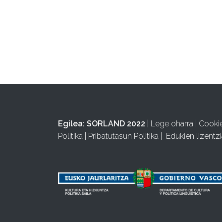
Egilea:
SORLAND 2022
|
Lege oharra
|
Cooki
Politika
|
Pribatutasun Politika
|
Edukien lizentzi