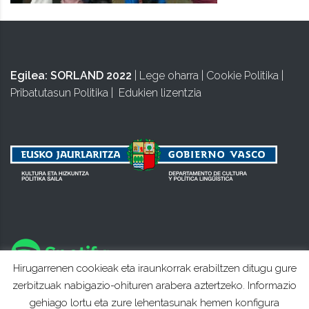
Egilea:
SORLAND 2022
|
Lege oharra
|
Cookie Politika
|
Pribatutasun Politika
|
Edukien lizentzia
Hirugarrenen cookieak eta iraunkorrak erabiltzen ditugu gure
zerbitzuak nabigazio-ohituren arabera aztertzeko. Informazio
gehiago lortu eta zure lehentasunak hemen konfigura