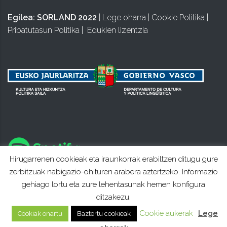
Egilea:
SORLAND 2022
|
Lege oharra
|
Cookie Politika
|
Pribatutasun Politika
|
Edukien lizentzia
Hirugarrenen cookieak eta iraunkorrak erabiltzen ditugu gure
zerbitzuak nabigazio-ohituren arabera aztertzeko. Informazio
gehiago lortu eta zure lehentasunak hemen konfigura
ditzakezu.
Cookie aukerak
Lege
Cookiak onartu
Baztertu cookieak