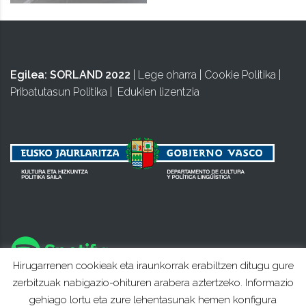
Egilea:
SORLAND 2022
|
Lege oharra
|
Cookie Politika
|
Pribatutasun Politika
|
Edukien lizentzia
Hirugarrenen cookieak eta iraunkorrak erabiltzen ditugu gure
zerbitzuak nabigazio-ohituren arabera aztertzeko. Informazio
gehiago lortu eta zure lehentasunak hemen konfigura