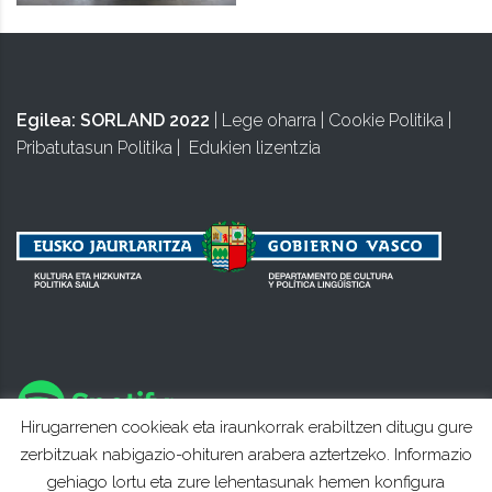
Egilea:
SORLAND 2022
|
Lege oharra
|
Cookie Politika
|
Pribatutasun Politika
|
Edukien lizentzia
Hirugarrenen cookieak eta iraunkorrak erabiltzen ditugu gure
zerbitzuak nabigazio-ohituren arabera aztertzeko. Informazio
gehiago lortu eta zure lehentasunak hemen konfigura