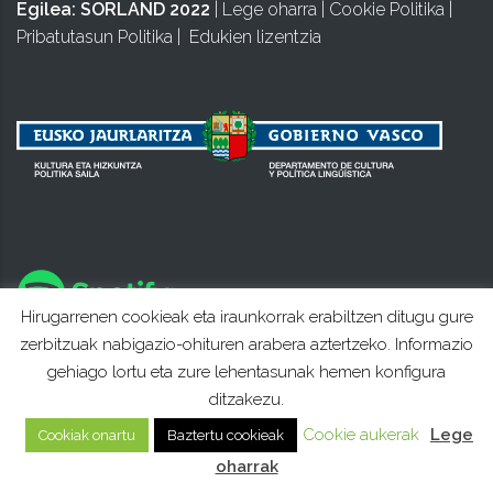
Egilea:
SORLAND 2022
|
Lege oharra
|
Cookie Politika
|
Pribatutasun Politika
|
Edukien lizentzia
Hirugarrenen cookieak eta iraunkorrak erabiltzen ditugu gure
zerbitzuak nabigazio-ohituren arabera aztertzeko. Informazio
gehiago lortu eta zure lehentasunak hemen konfigura
ditzakezu.
Cookie aukerak
Lege
Cookiak onartu
Baztertu cookieak
oharrak