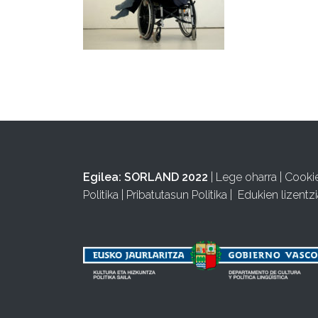
Egilea:
SORLAND 2022
|
Lege oharra
|
Cooki
Politika
|
Pribatutasun Politika
|
Edukien lizentzi