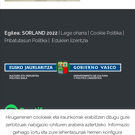
Egilea:
SORLAND 2022
|
Lege oharra
|
Cookie Politika
|
Pribatutasun Politika
|
Edukien lizentzia
Hirugarrenen cookieak eta iraunkorrak erabiltzen ditugu gure
zerbitzuak nabigazio-ohituren arabera aztertzeko. Informazio
gehiago lortu eta zure lehentasunak hemen konfigura