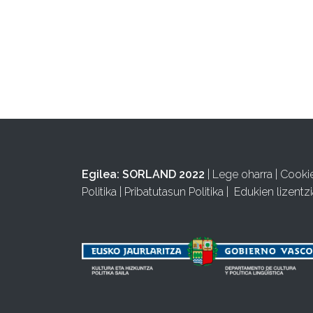
Egilea:
SORLAND 2022
|
Lege oharra
|
Cooki
Politika
|
Pribatutasun Politika
|
Edukien lizentzi