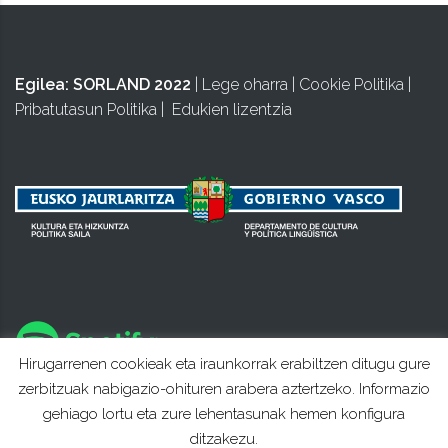
Egilea:
SORLAND 2022
|
Lege oharra
|
Cookie Politika
|
Pribatutasun Politika
|
Edukien lizentzia
Hirugarrenen cookieak eta iraunkorrak erabiltzen ditugu gure
zerbitzuak nabigazio-ohituren arabera aztertzeko. Informazio
gehiago lortu eta zure lehentasunak hemen konfigura
ditzakezu.