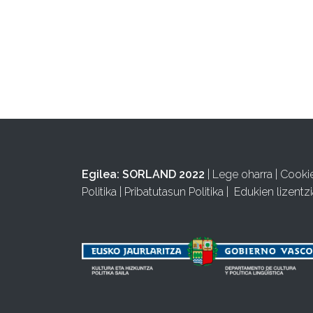
Egilea:
SORLAND 2022
|
Lege oharra
|
Cooki
Politika
|
Pribatutasun Politika
|
Edukien lizentzi