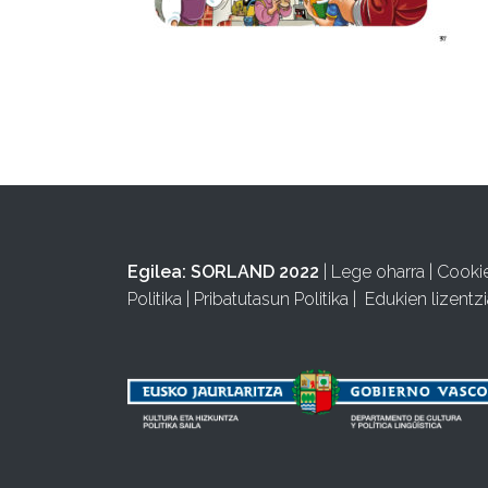
Egilea:
SORLAND 2022
|
Lege oharra
|
Cooki
Politika
|
Pribatutasun Politika
|
Edukien lizentzi