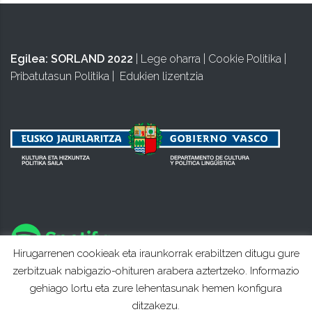
Egilea:
SORLAND 2022
|
Lege oharra
|
Cookie Politika
|
Pribatutasun Politika
|
Edukien lizentzia
Hirugarrenen cookieak eta iraunkorrak erabiltzen ditugu gure
zerbitzuak nabigazio-ohituren arabera aztertzeko. Informazio
gehiago lortu eta zure lehentasunak hemen konfigura
ditzakezu.