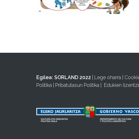
Egilea:
SORLAND 2022
|
Lege oharra
|
Cooki
Politika
|
Pribatutasun Politika
|
Edukien lizentzi