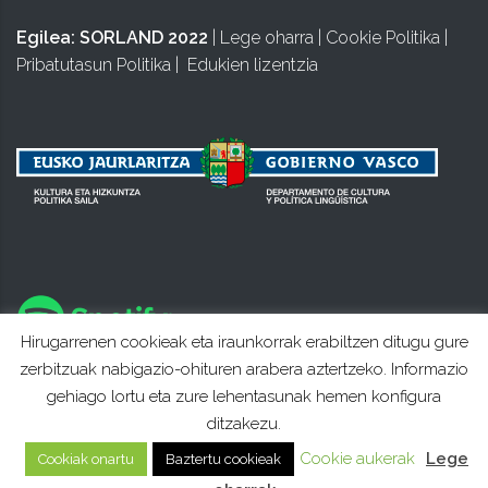
Egilea:
SORLAND 2022
|
Lege oharra
|
Cookie Politika
|
Pribatutasun Politika
|
Edukien lizentzia
Hirugarrenen cookieak eta iraunkorrak erabiltzen ditugu gure
zerbitzuak nabigazio-ohituren arabera aztertzeko. Informazio
gehiago lortu eta zure lehentasunak hemen konfigura
ditzakezu.
Cookie aukerak
Lege
Cookiak onartu
Baztertu cookieak