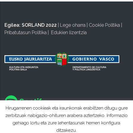
Egilea:
SORLAND 2022
|
Lege oharra
|
Cookie Politika
|
Pribatutasun Politika
|
Edukien lizentzia
Hirugarrenen cookieak eta iraunkorrak erabiltzen ditugu gure
zerbitzuak nabigazio-ohituren arabera aztertzeko. Informazio
gehiago lortu eta zure lehentasunak hemen konfigura
ditzakezu.