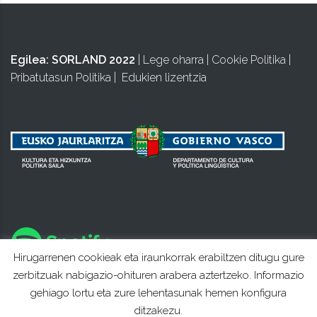
Egilea:
SORLAND 2022
|
Lege oharra
|
Cookie Politika
|
Pribatutasun Politika
|
Edukien lizentzia
Hirugarrenen cookieak eta iraunkorrak erabiltzen ditugu gure
zerbitzuak nabigazio-ohituren arabera aztertzeko. Informazio
gehiago lortu eta zure lehentasunak hemen konfigura
ditzakezu.