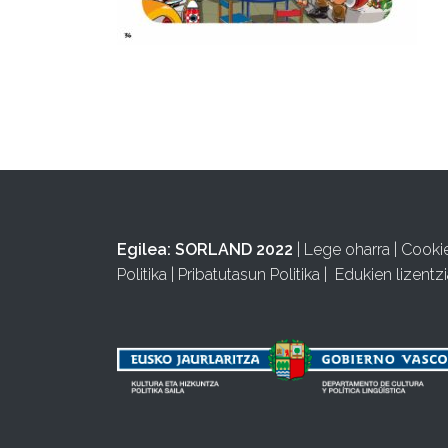
Egilea:
SORLAND 2022
|
Lege oharra
|
Cooki
Politika
|
Pribatutasun Politika
|
Edukien lizentzi