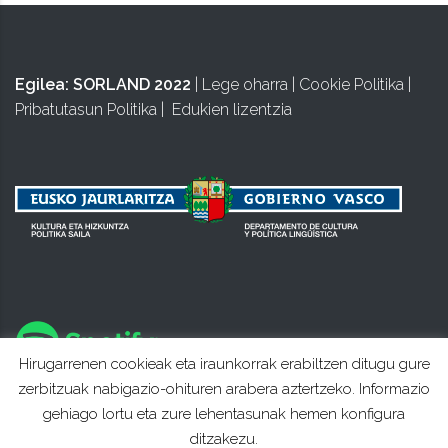
Egilea:
SORLAND 2022
|
Lege oharra
|
Cookie Politika
|
Pribatutasun Politika
|
Edukien lizentzia
Hirugarrenen cookieak eta iraunkorrak erabiltzen ditugu gure
zerbitzuak nabigazio-ohituren arabera aztertzeko. Informazio
gehiago lortu eta zure lehentasunak hemen konfigura
ditzakezu.