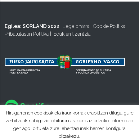
Egilea:
SORLAND 2022
|
Lege oharra
|
Cookie Politika
|
Pribatutasun Politika
|
Edukien lizentzia
Hirugarrenen cookieak eta iraunkorrak erabiltzen ditugu gure
zerbitzuak nabigazio-ohituren arabera aztertzeko. Informazio
gehiago lortu eta zure lehentasunak hemen konfigura
ditzakezu.