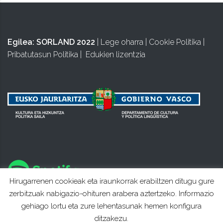
Egilea:
SORLAND 2022
|
Lege oharra
|
Cookie Politika
|
Pribatutasun Politika
|
Edukien lizentzia
Hirugarrenen cookieak eta iraunkorrak erabiltzen ditugu gure
zerbitzuak nabigazio-ohituren arabera aztertzeko. Informazio
gehiago lortu eta zure lehentasunak hemen konfigura
ditzakezu.