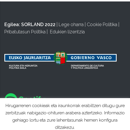
Egilea:
SORLAND 2022
|
Lege oharra
|
Cookie Politika
|
Pribatutasun Politika
|
Edukien lizentzia
Hirugarrenen cookieak eta iraunkorrak erabiltzen ditugu gure
zerbitzuak nabigazio-ohituren arabera aztertzeko. Informazio
gehiago lortu eta zure lehentasunak hemen konfigura
ditzakezu.