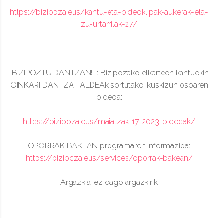
https://bizipoza.eus/kantu-eta-bideoklipak-aukerak-eta-
zu-urtarrilak-27/
“BIZIPOZTU DANTZAN!” : Bizipozako elkarteen kantuekin
OINKARI DANTZA TALDEAk sortutako ikuskizun osoaren
bideoa:
https://bizipoza.eus/maiatzak-17-2023-bideoak/
OPORRAK BAKEAN programaren informazioa:
https://bizipoza.eus/services/oporrak-bakean/
Argazkia: ez dago argazkirik