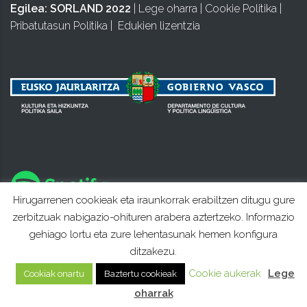
Egilea:
SORLAND 2022
|
Lege oharra
|
Cookie Politika
|
Pribatutasun Politika
|
Edukien lizentzia
Hirugarrenen cookieak eta iraunkorrak erabiltzen ditugu gure
zerbitzuak nabigazio-ohituren arabera aztertzeko. Informazio
gehiago lortu eta zure lehentasunak hemen konfigura
ditzakezu.
Cookie aukerak
Lege
Cookiak onartu
Baztertu cookieak
oharrak