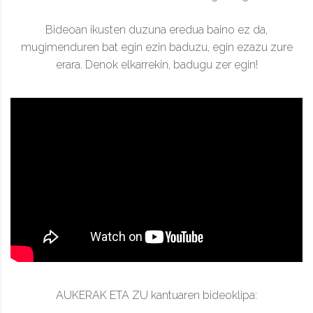
Bideoan ikusten duzuna eredua baino ez da,
mugimenduren bat egin ezin baduzu, egin ezazu zure
erara. Denok elkarrekin, badugu zer egin!
AUKERAK ETA ZU kantuaren bideoklipa: