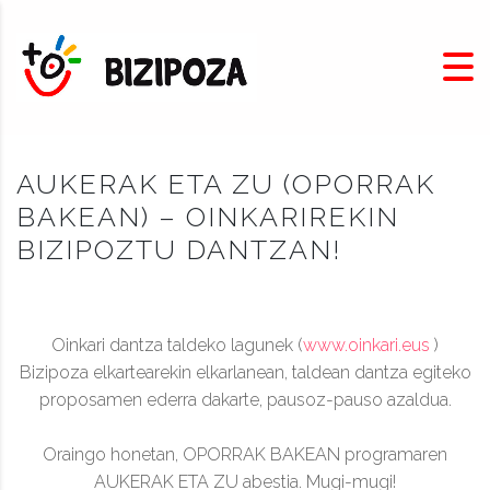
AUKERAK ETA ZU (OPORRAK
BAKEAN) – OINKARIREKIN
BIZIPOZTU DANTZAN!
Oinkari dantza taldeko lagunek (
www.oinkari.eus
)
Bizipoza elkartearekin elkarlanean, taldean dantza egiteko
proposamen ederra dakarte, pausoz-pauso azaldua.
Oraingo honetan, OPORRAK BAKEAN programaren
AUKERAK ETA ZU abestia. Mugi-mugi!