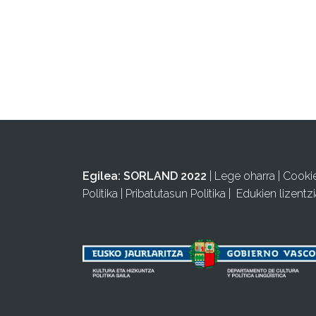
Egilea:
SORLAND 2022
|
Lege oharra
|
Cooki
Politika
|
Pribatutasun Politika
|
Edukien lizentzi