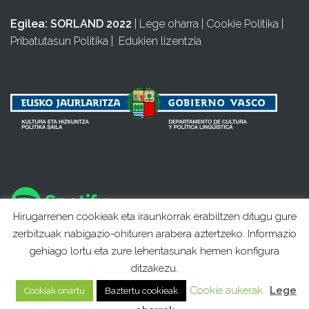
Egilea:
SORLAND 2022
|
Lege oharra
|
Cookie Politika
|
Pribatutasun Politika
|
Edukien lizentzia
Hirugarrenen cookieak eta iraunkorrak erabiltzen ditugu gure
zerbitzuak nabigazio-ohituren arabera aztertzeko. Informazio
gehiago lortu eta zure lehentasunak hemen konfigura
ditzakezu.
Cookie aukerak
Lege
Cookiak onartu
Baztertu cookieak