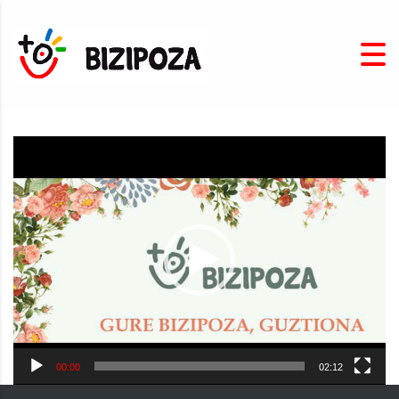
Video
Player
00:00
02:12