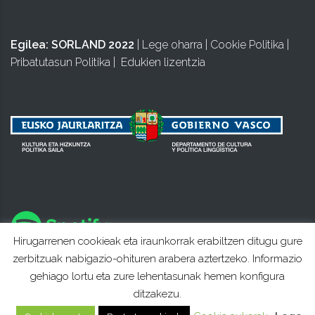
Egilea:
SORLAND 2022
|
Lege oharra
|
Cookie Politika
|
Pribatutasun Politika
|
Edukien lizentzia
Hirugarrenen cookieak eta iraunkorrak erabiltzen ditugu gure
zerbitzuak nabigazio-ohituren arabera aztertzeko. Informazio
gehiago lortu eta zure lehentasunak hemen konfigura
ditzakezu.