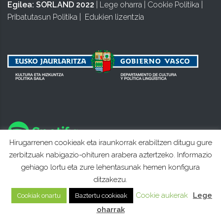
Egilea:
SORLAND 2022
|
Lege oharra
|
Cookie Politika
|
Pribatutasun Politika
|
Edukien lizentzia
Hirugarrenen cookieak eta iraunkorrak erabiltzen ditugu gure
zerbitzuak nabigazio-ohituren arabera aztertzeko. Informazio
gehiago lortu eta zure lehentasunak hemen konfigura
ditzakezu.
Cookie aukerak
Lege
Cookiak onartu
Baztertu cookieak
oharrak