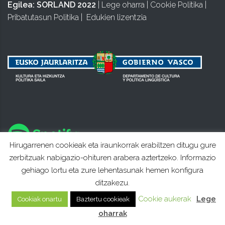
Egilea:
SORLAND 2022
|
Lege oharra
|
Cookie Politika
|
Pribatutasun Politika
|
Edukien lizentzia
Hirugarrenen cookieak eta iraunkorrak erabiltzen ditugu gure
zerbitzuak nabigazio-ohituren arabera aztertzeko. Informazio
gehiago lortu eta zure lehentasunak hemen konfigura
ditzakezu.
Cookie aukerak
Lege
Cookiak onartu
Baztertu cookieak
oharrak