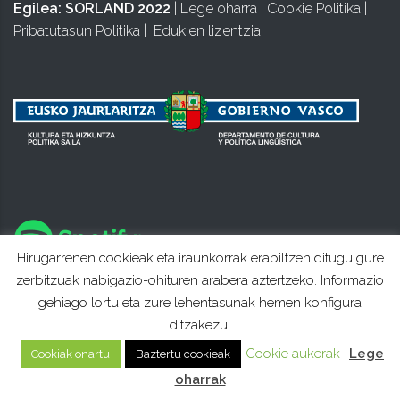
Egilea:
SORLAND 2022
|
Lege oharra
|
Cookie Politika
|
Pribatutasun Politika
|
Edukien lizentzia
Hirugarrenen cookieak eta iraunkorrak erabiltzen ditugu gure
zerbitzuak nabigazio-ohituren arabera aztertzeko. Informazio
gehiago lortu eta zure lehentasunak hemen konfigura
ditzakezu.
Cookie aukerak
Lege
Cookiak onartu
Baztertu cookieak
oharrak