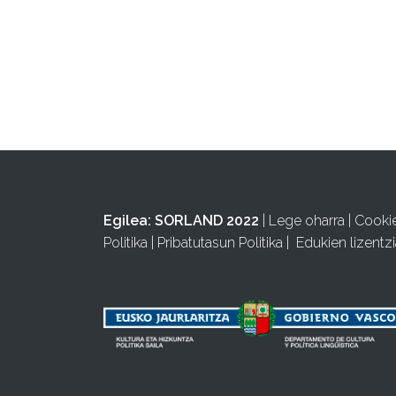
Egilea:
SORLAND 2022
|
Lege oharra
|
Cooki
Politika
|
Pribatutasun Politika
|
Edukien lizentzi