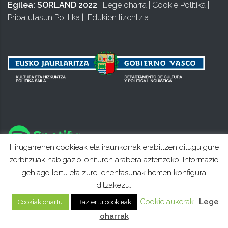
Egilea:
SORLAND 2022
|
Lege oharra
|
Cookie Politika
|
Pribatutasun Politika
|
Edukien lizentzia
Hirugarrenen cookieak eta iraunkorrak erabiltzen ditugu gure
zerbitzuak nabigazio-ohituren arabera aztertzeko. Informazio
gehiago lortu eta zure lehentasunak hemen konfigura
ditzakezu.
Cookie aukerak
Lege
Cookiak onartu
Baztertu cookieak
oharrak