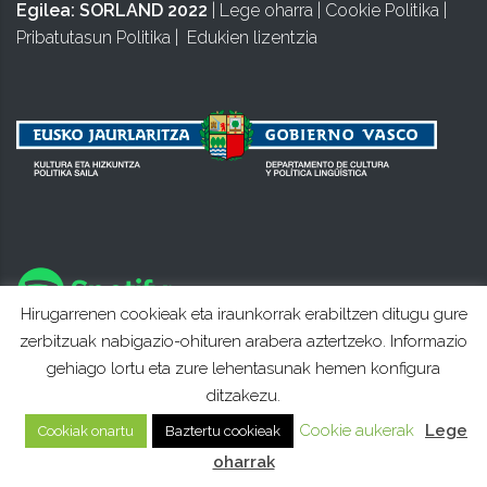
Egilea:
SORLAND 2022
|
Lege oharra
|
Cookie Politika
|
Pribatutasun Politika
|
Edukien lizentzia
Hirugarrenen cookieak eta iraunkorrak erabiltzen ditugu gure
zerbitzuak nabigazio-ohituren arabera aztertzeko. Informazio
gehiago lortu eta zure lehentasunak hemen konfigura
ditzakezu.
Cookie aukerak
Lege
Cookiak onartu
Baztertu cookieak
oharrak