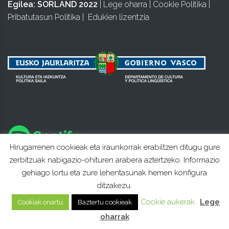
Egilea:
SORLAND 2022
|
Lege oharra
|
Cookie Politika
|
Pribatutasun Politika
|
Edukien lizentzia
Hirugarrenen cookieak eta iraunkorrak erabiltzen ditugu gure
zerbitzuak nabigazio-ohituren arabera aztertzeko. Informazio
gehiago lortu eta zure lehentasunak hemen konfigura
ditzakezu.
Cookie aukerak
Lege
Cookiak onartu
Baztertu cookieak
oharrak