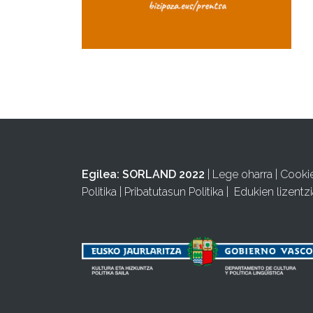
Egilea:
SORLAND 2022
|
Lege oharra
|
Cooki
Politika
|
Pribatutasun Politika
|
Edukien lizentzi