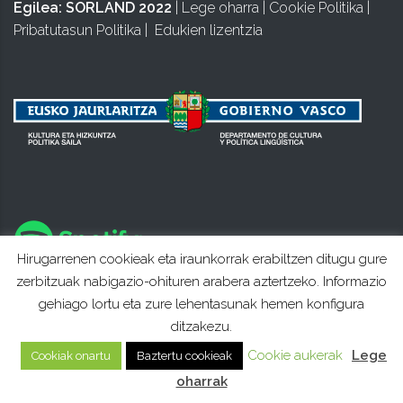
Egilea:
SORLAND 2022
|
Lege oharra
|
Cookie Politika
|
Pribatutasun Politika
|
Edukien lizentzia
Hirugarrenen cookieak eta iraunkorrak erabiltzen ditugu gure
zerbitzuak nabigazio-ohituren arabera aztertzeko. Informazio
gehiago lortu eta zure lehentasunak hemen konfigura
ditzakezu.
Cookie aukerak
Lege
Cookiak onartu
Baztertu cookieak
oharrak