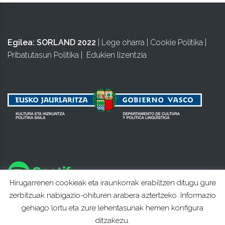
Egilea:
SORLAND 2022
|
Lege oharra
|
Cookie Politika
|
Pribatutasun Politika
|
Edukien lizentzia
Hirugarrenen cookieak eta iraunkorrak erabiltzen ditugu gure
zerbitzuak nabigazio-ohituren arabera aztertzeko. Informazio
gehiago lortu eta zure lehentasunak hemen konfigura
ditzakezu.