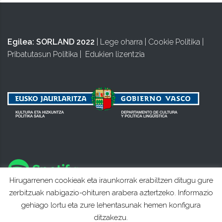
Egilea:
SORLAND 2022
|
Lege oharra
|
Cookie Politika
|
Pribatutasun Politika
|
Edukien lizentzia
Hirugarrenen cookieak eta iraunkorrak erabiltzen ditugu gure
zerbitzuak nabigazio-ohituren arabera aztertzeko. Informazio
gehiago lortu eta zure lehentasunak hemen konfigura
ditzakezu.