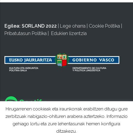
Egilea:
SORLAND 2022
|
Lege oharra
|
Cookie Politika
|
Pribatutasun Politika
|
Edukien lizentzia
Hirugarrenen cookieak eta iraunkorrak erabiltzen ditugu gure
zerbitzuak nabigazio-ohituren arabera aztertzeko. Informazio
gehiago lortu eta zure lehentasunak hemen konfigura
ditzakezu.