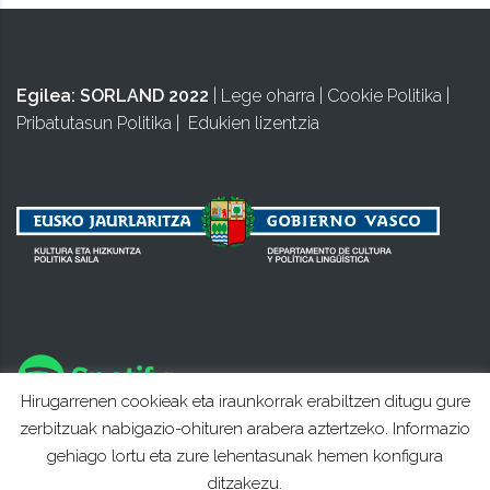
Egilea:
SORLAND 2022
|
Lege oharra
|
Cookie Politika
|
Pribatutasun Politika
|
Edukien lizentzia
Hirugarrenen cookieak eta iraunkorrak erabiltzen ditugu gure
zerbitzuak nabigazio-ohituren arabera aztertzeko. Informazio
gehiago lortu eta zure lehentasunak hemen konfigura
ditzakezu.